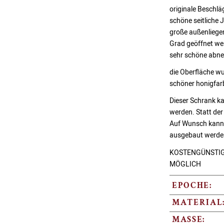
originale Beschlä
schöne seitliche 
große außenliege
Grad geöffnet we
sehr schöne abne
die Oberfläche w
schöner honigfar
Dieser Schrank ka
werden. Statt der
Auf Wunsch kann
ausgebaut werden
KOSTENGÜNSTIG
MÖGLICH
EPOCHE:
MATERIAL
MASSE: