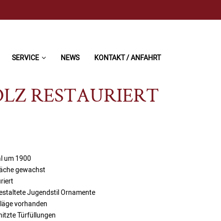
SERVICE
NEWS
KONTAKT / ANFAHRT
OLZ RESTAURIERT
al um 1900
läche gewachst
riert
estaltete Jugendstil Ornamente
hläge vorhanden
itzte Türfüllungen