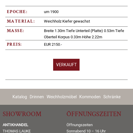
um 1900
EPOCHE:
Weichholz Kiefer gewachst
MATERIAL:
Breite 1.30m Tiefe Unterteil (Platte) 0.53m Tiefe
MASSE:
Oberteil Korpus 0.33m Höhe 2.22m
EUR 2150.-
PREIS:
VERKAUFT
Katalog
Drinnen
Weichholzmöbel
Kommoden
Schränke
SHOWROOM
ÖFFNUNGSZEITEN
ANTIKHANDEL
Öffnungszeiten
THOMAS LAUKE
Sonnabend 10 – 16 Uhr