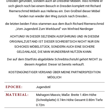
Dresden gefunden, sondern auch an Dresdner Möbeln. Also richtete er
sich gleich noch bei einem Besuch in Dresden komplett mit Richard
Riemerschmid Möbeln aus Hellerau ein. Den Großteil dieser Möbel
fanden nun wieder den Weg zurück nach Dresden….
die letzten beiden Fotos stammen aus dem Buch Richard Riemerschmid
„Vom Jugendstil Zum Werkbund“ von Winfried Nerdinger
ACHTUNG! IN DIESER SELTENEN AUSFÜHRUNG UND IN DIESEM
ORIGINALZUSTAND IST DIESER SCHREIBTSICH NICHT NUR EIN
SCHICKES MÖBELSTÜCK, SONDERN AUCH EINE SICHERE
GELDANLAGE, DIE MAN WUNDERBAR NUTZEN KANN.
Der auf dem Startfoto abgebildete Schreibtischstuhl gehört NICHT zu
diesem Angebot. Dieser ist bereits verkauft.
KOSTENGÜNSTIGER VERSAND ÜBER MEINE PARTNERSPEDITION
MÖGLICH
Jugendstil
EPOCHE:
Mahagoni Massiv, Maße: Breite 1.40m Höhe
MATERIAL:
(Schreibplatte) 0.74m Höhe Gesamt 0.80m Tiefe
0.72m