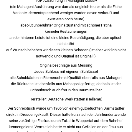
TOP Ausführung in Mahagoni Massiv
(die Mahagoni Ausführung war damals ungleich teurer als die Eiche
Variante: dementsprechend weniger wurden davon verkauft und
existieren noch heute)
absolut unberührter Originalzustand mit schöner Patina
keinerlei Restaurierungen
an der hinteren Leiste ist eine kleine Beschädigung, die aber optisch
nicht stört
auf Wunsch beheben wir diesen kleinen Schaden (ist aber wirklich nicht
notwendig und Original ist Original!!)
Originalbeschläge aus Messing
Jedes Schloss mit eigenem Schlüssel
alle Schubkästen in Riemerschmid Qualität ebenfalls aus Mahagoni
die Rückseite ist ebenfalls aus Mahagoni gefertigt, deshalb ist der
Schreibtisch auch frei in den Raum stellbar
Hersteller: Deutsche Werkstätten (Hellerau)
Der Schreibtisch wurde um 1906 von einem gutbetuchten Darmstädter
direkt in Dresden gekauft. Dieser hatte kurz nach der Jahrhundertwende
seine zukünftige Ehefrau durch Zufall in Wuppertal auf dem Bahnhof
kennengelernt. Vermutlich hatte er nicht nur Gefallen an der Frau aus