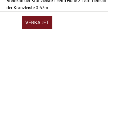
Breite an der Kranzleiste 1.69m Höhe 2.15m Tiefe an
der Kranzleiste 0.67m
VERKAUFT