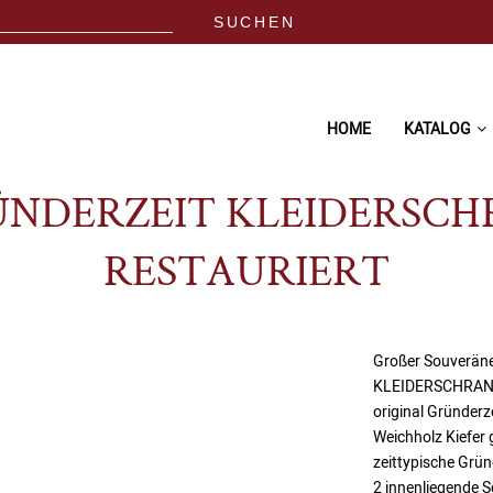
HOME
KATALOG
NDERZEIT KLEIDERSC
RESTAURIERT
Großer Souverän
KLEIDERSCHRA
original Gründer
Weichholz Kiefer
zeittypische Grü
2 innenliegende 