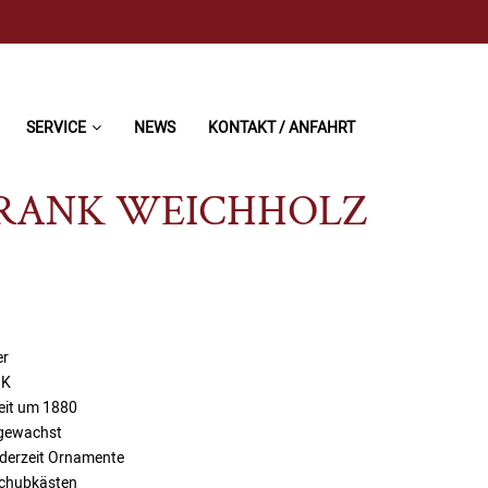
SERVICE
NEWS
KONTAKT / ANFAHRT
HRANK WEICHHOLZ
er
NK
zeit um 1880
 gewachst
nderzeit Ornamente
Schubkästen